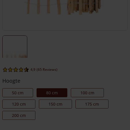
4,9
(65 Reviews)
Hoogte
50 cm
80 cm
100 cm
120 cm
150 cm
175 cm
200 cm