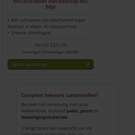
RVS-schroeven met boorkop incl.
bitje
RVS-schroeven zijn beschermd tegen
looizuur in eiken- en kastanjehout
Diverse afmetingen
Vanaf
€
20,00
Levering in 10 werkdagen (NL/BE)
Opties selecteren
Dit
product
heeft
meerdere
Compleet hekwerk samenstellen?
variaties.
Deze
Bereken het eenvoudig met onze
optie
hekwerktool, inclusief
palen, poort
en
kan
bevestigingsmateriaal
.
gekozen
U krijgt direct een overzicht van de
worden
benodigde materialen voor uw