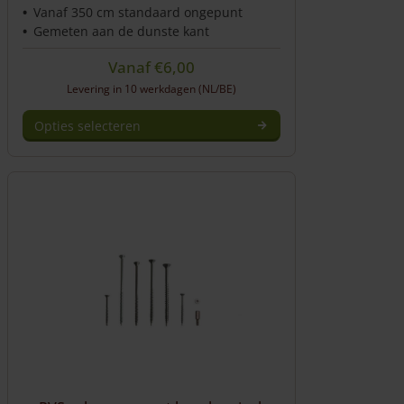
Vanaf 350 cm standaard ongepunt
Gemeten aan de dunste kant
Vanaf
€
6,00
Levering in 10 werkdagen (NL/BE)
Opties selecteren
Dit
product
heeft
meerdere
variaties.
Deze
optie
kan
gekozen
worden
op
de
productpagina