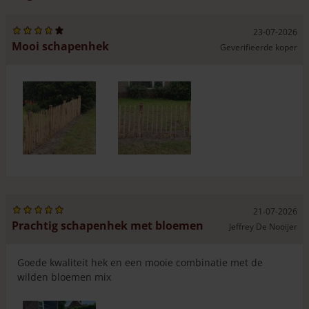
Frans schapenhek of houten hekwerk 80 cm hoog is
flexibel en volgt makkelijk de contouren van uw grond.
We adviseren het schapenhek met
RVS-schroeven 4,5 x 60
23-07-2026
Mooi schapenhek
mm
tegen de paal te bevestigen. Op deze manier fixeert u
Geverifieerde koper
het hekwerk tegen de paal en loopt u geen risico dat het
hekwerk gaat ‘hangen’.
U heeft bij deze hoogtemaat de keuze uit verschillende
latafstanden. Hiermee bedoelen we de afstand tussen de
latjes van het hekwerk, gemeten vanaf de eerste wikkeling
van het ijzerdraad tot de laatste wikkeling. De ruimte
tussen twee latten zal dus altijd wat groter zijn (ongeveer
1,5 tot 2 cm groter dan de aangegeven latafstand).
Aangezien het om natuurlijk gevormde latjes gaat, zal de
latafstand niet altijd precies hetzelfde zijn.
21-07-2026
Prachtig schapenhek met bloemen
Jeffrey De Nooijer
Goede kwaliteit hek en een mooie combinatie met de
wilden bloemen mix
De wikkeling van de
De afstand tussen de