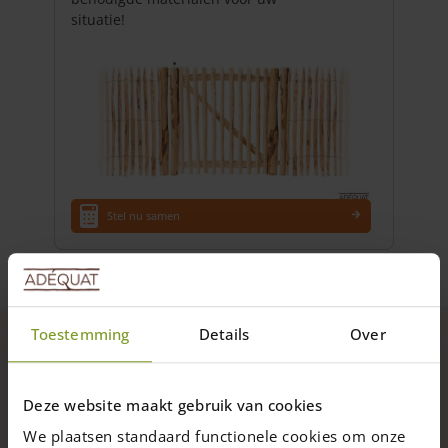
op
situatie!
de
productpagina
Stel nu samen
Toestemming
Details
Over
Gedetailleerde omschrijving
Deze website maakt gebruik van cookies
We plaatsen standaard functionele cookies om onze
Gaat 15+ jaar mee!