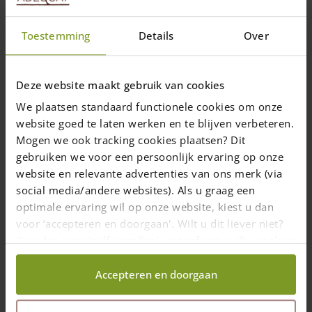
Toestemming
Details
Over
19 Januar 2023
—
Rachel
4 min Lesezeit
Deze website maakt gebruik van cookies
We plaatsen standaard functionele cookies om onze
website goed te laten werken en te blijven verbeteren.
„Ist ein Staketenzaun kindersicher?“ Diese Frage bekommen wir
Mogen we ook tracking cookies plaatsen? Dit
oft gestellt. Die einfache Antwort lautet: Ja, ab 1,20 cm Höhe
gebruiken we voor een persoonlijk ervaring op onze
und mit einem kleinen Lattenabstand on 2 cm, 4 cm oder max.
6 cm.
website en relevante advertenties van ons merk (via
social media/andere websites). Als u graag een
Eltern oder Großeltern, die einen Garten ihr Eigen nennen
optimale ervaring wil op onze website, kiest u dan
dürfen, möchten ihren Kindern möglichst freie Flächen zum
voor ‘accepteren en doorgaan'. Wilt u dit liever niet?
Spielen und Toben bieten. Gleichzeitig möchten sie
Kies dan voor ‘zelf instellen’ en geef aan welke cookies
sicherstellen, dass sich die Kinder möglichst sicher frei im
Garten bewegen können. Besonders Gefahrenquellen wie
wij wel mogen verzamelen.
Straßen, Teiche, Pools, Gräben, Flüsse und Bäche sollten gut
Accepteren en doorgaan
begrenzt werden. Ein Staketenzaun ist eine kindersichere
Lösung, die in den letzten Jahren auch in Deutschland immer