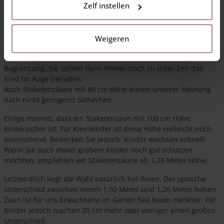
beliebter geworden ist.
Zelf instellen
Kindersicherer Staketenzaun
Nicht jeder Staketenzaun ist kindersicher! Sehr niedrige
Weigeren
Staketenzäune mit nur 50 cm Höhe bieten keine komplette
Sicherheit. Dabei handelt es sich eher um eine optische
Begrenzung. Sie sollten dann immer noch zu jeder Zeit das
Kind im Auge behalten.
Auch Staketenzäune mit 80 cm Höhe bieten unserer Meinung
nach nicht genügend Sicherheit.
Einige meinen, dass ein Staketenzaun mit 100 cm Höhe
kindersicher ist. Für Kleinkinder ist diese Höhe vielleicht noch
ausreichend. Bedenken Sie jedoch: Kinder wachsen schnell!
Wenn Sie auch etwas größere Kinder noch gut schützen
möchten, empfehlen wir Staketenzäune ab 1,20 Meter Höhe.
Letztendlich liegt die Wahl natürlich bei Ihnen. Der optische
Unterschied zwischen einem 1,00 Meter und 1,20 Meter hohen
Zaun ist für uns Erwachsene im Garten fast kaum merkbar. Für
Kinder jedoch machen 20 cm mehr oder weniger einen großen
Unterschied.