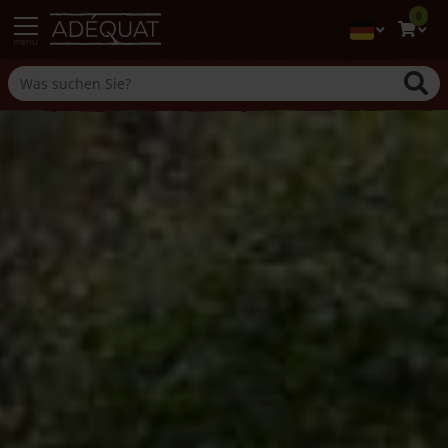
0
menu