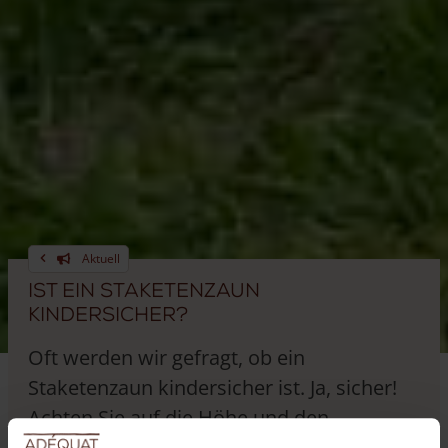
Aktuell
Ist ein Staketenzaun
kindersicher?
Oft werden wir gefragt, ob ein
Staketenzaun kindersicher ist. Ja, sicher!
Achten Sie auf die Höhe und den
Lattenabstand!