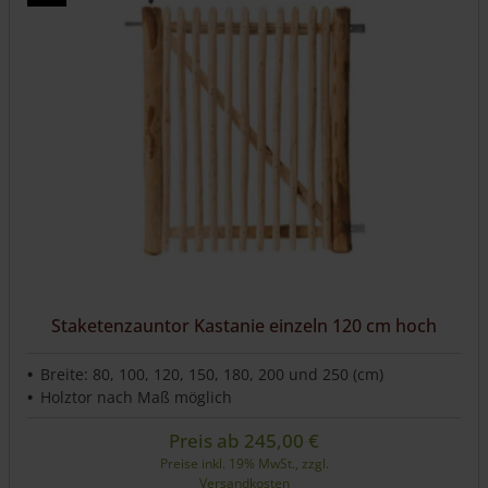
Varianten
auf.
Die
Optionen
können
auf
der
Produktseite
gewählt
werden
Staketenzauntor Kastanie einzeln 120 cm hoch
Breite: 80, 100, 120, 150, 180, 200 und 250 (cm)
Holztor nach Maß möglich
Preis ab
245,00
€
Preise inkl. 19% MwSt., zzgl.
Versandkosten