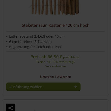
Staketenzaun Kastanie 120 cm hoch
Lattenabstand 2,4,6,8 oder 10 cm
6 cm für einen Schafzaun
Begrenzung für Teich oder Pool
Preis ab
66,50
€
pro 5 Meter
Preise inkl. 19% MwSt., zzgl.
Versandkosten
Lieferzeit: 1-2 Wochen
Ausführung wählen
Dieses
Produkt
weist
mehrere