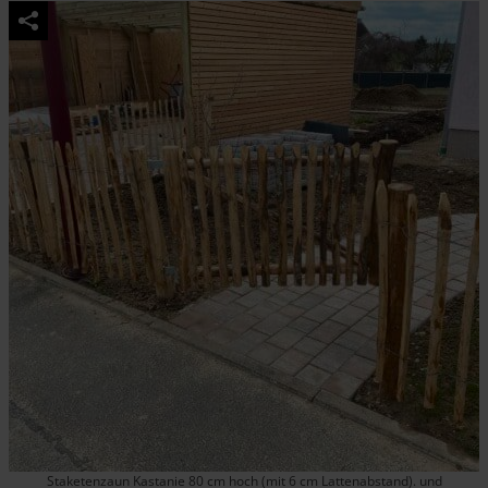
Varianten
auf.
Die
Optionen
können
auf
der
Produktseite
gewählt
werden
Staketenzaun Kastanie 80 cm hoch (mit 6 cm Lattenabstand). und