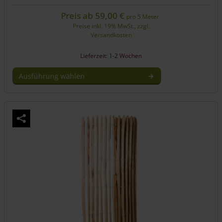
Preis ab
59,00
€
pro 5 Meter
Preise inkl. 19% MwSt., zzgl.
Versandkosten
Lieferzeit: 1-2 Wochen
Ausführung wählen
Dieses
Produkt
weist
mehrere
Varianten
auf.
Die
Optionen
können
auf
der
Produktseite
gewählt