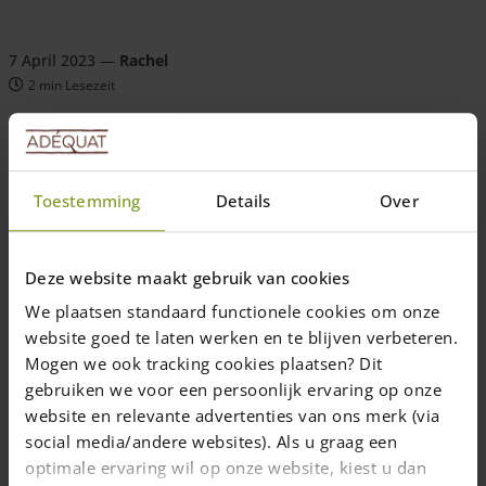
7 April 2023
—
Rachel
2 min Lesezeit
2-in-1: Rankhilfe & Sichtschutz
Toestemming
Details
Over
Passend zu seinem neuen Staketenzaun aus Kastanie hat unser
Kunde Lorenz eine
Rankhilfe für seine Wein-Pflanze
auf seiner
Deze website maakt gebruik van cookies
Terrasse aufgebaut.
We plaatsen standaard functionele cookies om onze
Mit der Einsendung dieses Fotos hat er an unserem
Foto-
website goed te laten werken en te blijven verbeteren.
Wettbewerb
teilgenommen und 100 € gewonnen! Herzlichen
Mogen we ook tracking cookies plaatsen? Dit
Glückwunsch!
gebruiken we voor een persoonlijk ervaring op onze
Die Rankhilfe besteht aus Staketen in 200 cm Länge, die Lorenz
website en relevante advertenties van ons merk (via
im Abstand von je ca. 25 cm an Kastanienpfählen befestigt hat.
social media/andere websites). Als u graag een
Da die Wein-Pflanze sehr schnell austreibt, rechnet Lorenz
optimale ervaring wil op onze website, kiest u dan
damit, dass sein neues Rankgitter im Sommer bereits gut mit