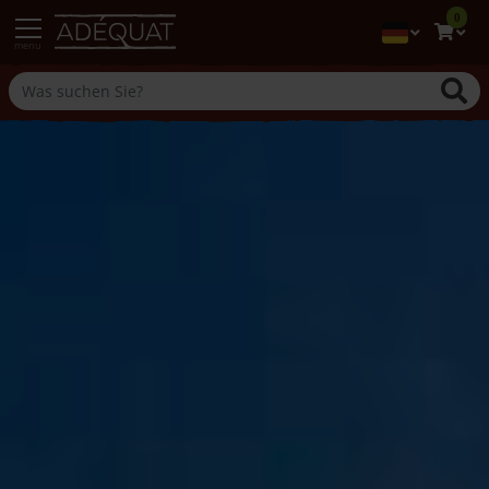
0
menu