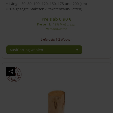
Länge: 50, 80, 100, 120, 150, 175 und 200 (cm)
1/4 gesägte Staketen (Staketenzaun-Latten)
Preis ab
0,90
€
Preise inkl. 19% MwSt., zzgl.
Versandkosten
Lieferzeit: 1-2 Wochen
Ausführung wählen
Dieses
Produkt
weist
mehrere
Varianten
auf.
Die
Optionen
können
auf
der