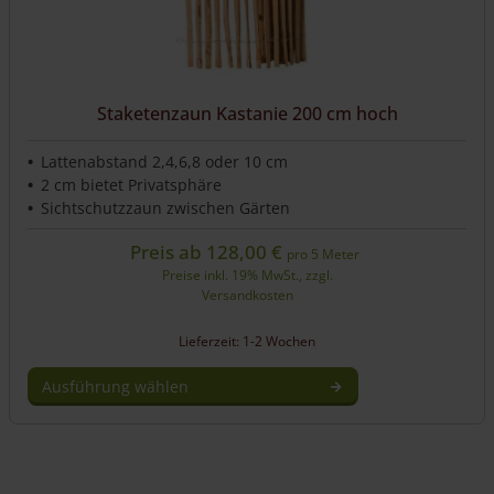
werden
Staketenzaun Kastanie 200 cm hoch
Lattenabstand 2,4,6,8 oder 10 cm
2 cm bietet Privatsphäre
Sichtschutzzaun zwischen Gärten
Preis ab
128,00
€
pro 5 Meter
Preise inkl. 19% MwSt., zzgl.
Versandkosten
Lieferzeit: 1-2 Wochen
Ausführung wählen
Dieses
Produkt
weist
mehrere