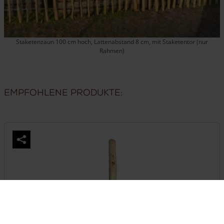
Staketenzaun 100 cm hoch, Lattenabstand 8 cm, mit Staketentor (nur
Rahmen)
Empfohlene Produkte: