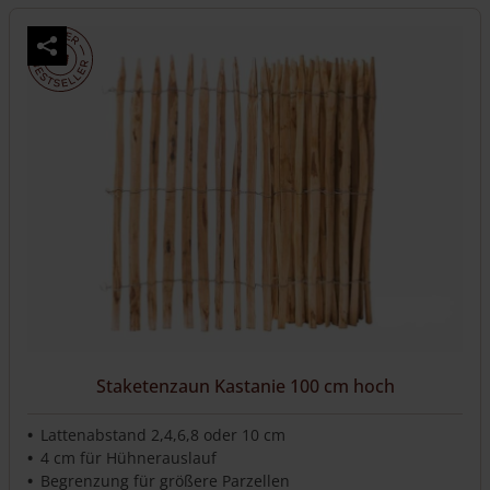
Produkt
weist
mehrere
Varianten
auf.
Die
Optionen
können
auf
der
Produktseite
gewählt
werden
Staketenzaun Kastanie 100 cm hoch
Lattenabstand 2,4,6,8 oder 10 cm
4 cm für Hühnerauslauf
Begrenzung für größere Parzellen