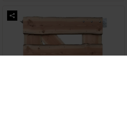
Hoftor Baumkante Douglasie einzeln
Breite: 120, 150, 200, 250, 300, 350 und 400 (cm)
Standardhöhe: 110 (cm)