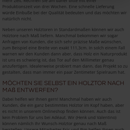
mehr Zeit. Rechnen Sie am daher bitte mit einer
Produktionszeit von drei Wochen. Eine schnelle Lieferung
würde Einbuße bei der Qualität bedeuten und das möchten wir
natürlich nicht.
Neben unseren Holztoren in Standardmaßen können wir auch
Holztore nach Maß liefern. Manchmal bekommen wir sogar
Anfragen von Kunden, die sich sehr präzise Maße wünschen,
zum Beispiel eine Breite von exakt 111,3cm. In solch einem Fall
warnen wir den Kunden dann aber, dass Holz ein Naturprodukt
ist uns es schwierig ist, das Tor auf den Millimeter genau
anzufertigen. Idealerweise probiert man dann, das Projekt so zu
gestalten, dass man immer ein paar Zentimeter Spielraum hat.
Möchten Sie selbst ein Holztor nach
Maß entwerfen?
Dabei helfen wir Ihnen gern! Manchmal haben wir auch
Kunden, die ein ganz bestimmtes Holztor im Kopf haben, aber
es nicht in unserem Onlineshop finden können. Auch das ist
kein Problem für uns bei Adéaut. Wir (Henk und Valentino)
können nämlich Ihr Wunsch-Holztor genau nach Maß
herstellen. Unsere Mitarbeiter Eric und Pim helfen Ihnen auch