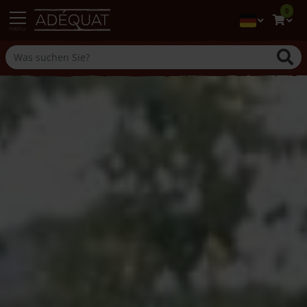
0
menu