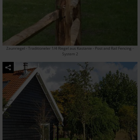
Zaunriegel - Traditioneler 1/4 Riegel aus Kastanie - Post and Rail Fencing -
System 2