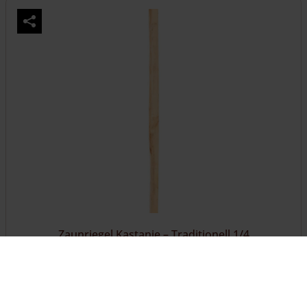
Zaunriegel Kastanie – Traditionell 1/4
Zaunlatte Länge: 295 cm
3-eckiger Zaunriegel
Querlatte für tradit. Weidezaun