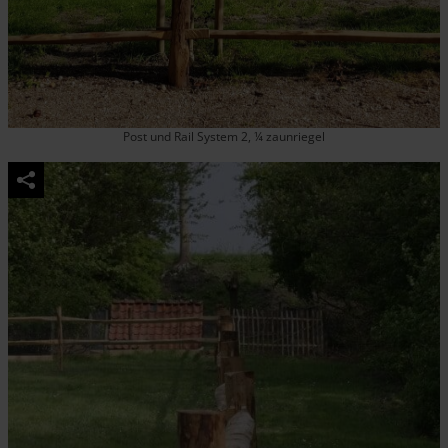
Post und Rail System 2, ¼ zaunriegel