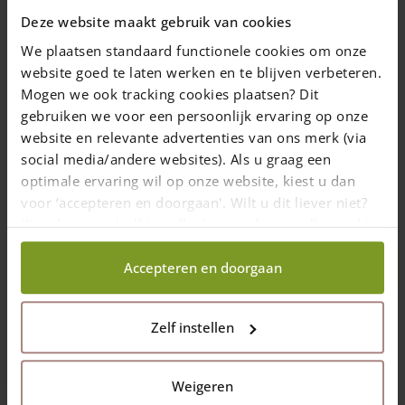
Deze website maakt gebruik van cookies
We plaatsen standaard functionele cookies om onze
website goed te laten werken en te blijven verbeteren.
Mogen we ook tracking cookies plaatsen? Dit
gebruiken we voor een persoonlijk ervaring op onze
website en relevante advertenties van ons merk (via
social media/andere websites). Als u graag een
optimale ervaring wil op onze website, kiest u dan
voor ‘accepteren en doorgaan'. Wilt u dit liever niet?
Kies dan voor ‘zelf instellen’ en geef aan welke cookies
wij wel mogen verzamelen.
Accepteren en doorgaan
Zelf instellen
Weigeren
Zaunriegel - Traditioneler 1/4 Riegel aus Kastanie - Post and Rail Fencing -