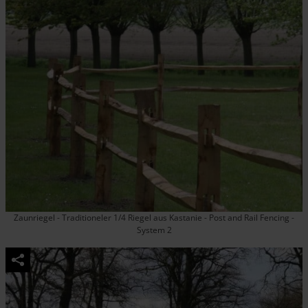
Zaunriegel - Traditioneler 1/4 Riegel aus Kastanie - Post and Rail Fencing -
System 2