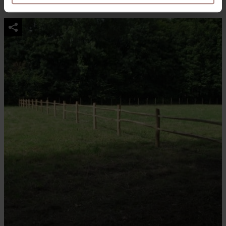
System 2