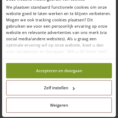
We plaatsen standaard functionele cookies om onze
website goed te laten werken en te blijven verbeteren.
Mogen we ook tracking cookies plaatsen? Dit
gebruiken we voor een persoonlijk ervaring op onze
website en relevante advertenties van ons merk (via
social media/andere websites). Als u graag een
optimale ervaring wil op onze website, kiest u dan
voor ‘accepteren en doorgaan'. Wilt u dit liever niet?
Kies dan voor ‘zelf instellen’ en geef aan welke cookies
wij wel mogen verzamelen.
Staketenzaun aufbauen: Alle Antworten in einer Zeichnung!
Accepteren en doorgaan
Torpfosten
Zelf instellen
Unsere Staketentore werden inklusive Torpfosten aus
Kastanienholz mit einem Durchmesser von 10/12 cm geliefert.
Bei Standardtoren werden die Kloben auf dem rechten
Weigeren
Torpfosten montiert. Auf dem linken Torpfosten wird das
Schließblech angebracht.