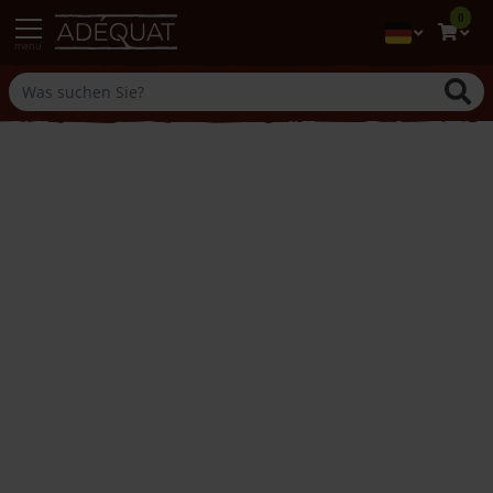
0
menu