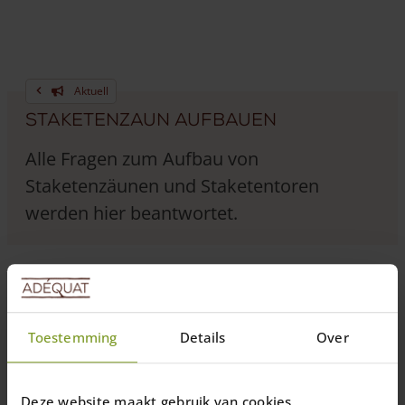
Aktuell
Staketenzaun aufbauen
Alle Fragen zum Aufbau von
Staketenzäunen und Staketentoren
werden hier beantwortet.
16 November 2021
—
Rachel
6 min Lesezeit
Toestemming
Details
Over
Deze website maakt gebruik van cookies