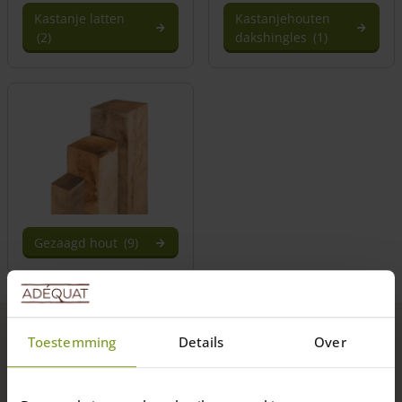
Kastanje latten
Kastanjehouten
(2)
dakshingles
(1)
Gezaagd hout
(9)
Toestemming
Details
Over
Topkwaliteit hout