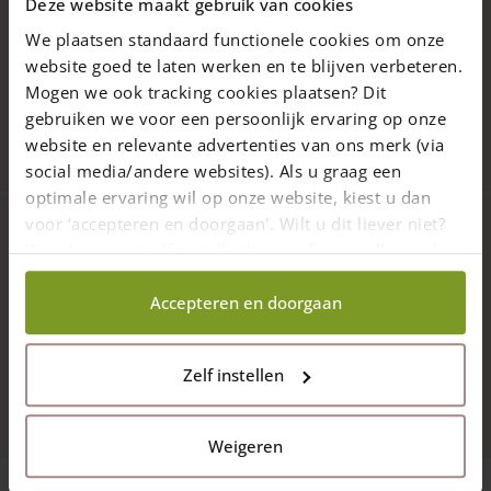
Vakmanschap & maatwerk
Deze website maakt gebruik van cookies
We plaatsen standaard functionele cookies om onze
website goed te laten werken en te blijven verbeteren.
Met zorg geleverd
Mogen we ook tracking cookies plaatsen? Dit
gebruiken we voor een persoonlijk ervaring op onze
9.7
4432 reviews
website en relevante advertenties van ons merk (via
social media/andere websites). Als u graag een
optimale ervaring wil op onze website, kiest u dan
voor ‘accepteren en doorgaan'. Wilt u dit liever niet?
Kies dan voor ‘zelf instellen’ en geef aan welke cookies
Volg ons op
wij wel mogen verzamelen.
Accepteren en doorgaan
Zelf instellen
Weigeren