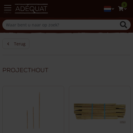
0
menu
Terug
Projecthout