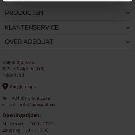
Producten
Klantenservice
Over Adéquat
Goedentijd 66 B
5131 NS Alphen (NB)
Nederland
Google maps
tel
+31 (0)13-508 2536
e-mail
info@adequat.eu
Openingstijden:
Ma t/m vrij.
9:00 - 17:00
Zaterdag
9:00 - 17:00