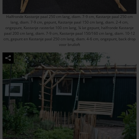
Halfronde Kastanje paal 250 cm lang, diam. 7-9 cm, Kastanje paal 250 cm
lang, diam. 7-9 cm, gepunt, Kastanje paal 150 cm lang, diam. 2-4 cm,
ongepunt, Kastanje rasterlat 100 cm lang, ¼ lat gepunt, halfronde Kastanje
paal 200 cm lang, diam. 7-9 cm, Kastanje paal 150/160 cm lang, diam. 10-12
cm, gepunt en Kastanje paal 250 cm lang, diam. 4-6 cm, ongepunt, back drop
voor bruiloft