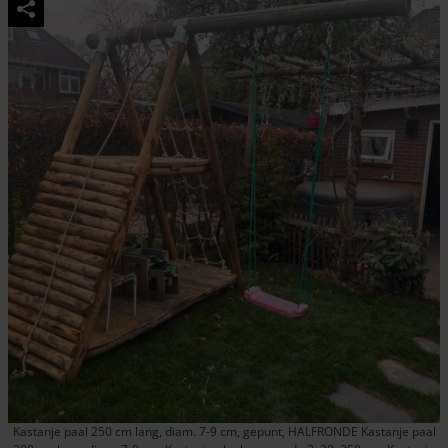
Kastanje paal 250 cm lang, diam. 7-9 cm, gepunt, HALFRONDE Kastanje paal