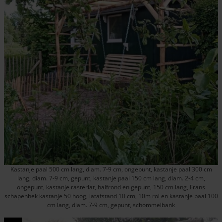
Kastanje paal 500 cm lang, diam. 7-9 cm, ongepunt, kastanje paal 300 cm
lang, diam. 7-9 cm, gepunt, kastanje paal 150 cm lang, diam. 2-4 cm,
ongepunt, kastanje rasterlat, halfrond en gepunt, 150 cm lang, Frans
schapenhek kastanje 50 hoog, latafstand 10 cm, 10m rol en kastanje paal 100
cm lang, diam. 7-9 cm, gepunt, schommelbank