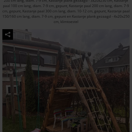
200 cm lang, diam. 7-9 cm, Kastanje plank gezaagd - 3x20x250 cm, Kastanje
paal 100 cm lang, diam. 7-9 cm, gepunt, Kastanje paal 200 cm lang, diam. 7-9
cm, gepunt, Kastanje paal 300 cm lang, diam. 10-12 cm, gepunt, Kastanje paal
150/160 cm lang, diam. 7-9 cm, gepunt en Kastanje plank gezaagd - 4x20x250
cm, klimtoestel