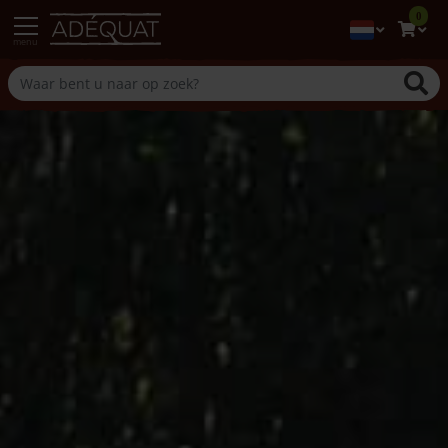
0
menu