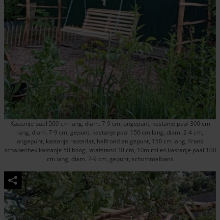
Kastanje paal 500 cm lang, diam. 7-9 cm, ongepunt, kastanje paal 300 cm
lang, diam. 7-9 cm, gepunt, kastanje paal 150 cm lang, diam. 2-4 cm,
ongepunt, kastanje rasterlat, halfrond en gepunt, 150 cm lang, Frans
schapenhek kastanje 50 hoog, latafstand 10 cm, 10m rol en kastanje paal 100
cm lang, diam. 7-9 cm, gepunt, schommelbank