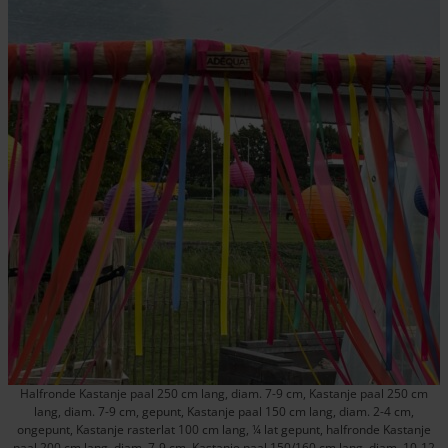
Halfronde Kastanje paal 250 cm lang, diam. 7-9 cm, Kastanje paal 250 cm
lang, diam. 7-9 cm, gepunt, Kastanje paal 150 cm lang, diam. 2-4 cm,
ongepunt, Kastanje rasterlat 100 cm lang, ¼ lat gepunt, halfronde Kastanje
paal 200 cm lang, diam. 7-9 cm, Kastanje paal 150/160 cm lang, diam. 10-12