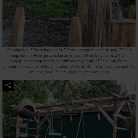
Kastanje paal 500 cm lang, diam. 7-9 cm, ongepunt, kastanje paal 300 cm
lang, diam. 7-9 cm, gepunt, kastanje paal 150 cm lang, diam. 2-4 cm,
ongepunt, kastanje rasterlat, halfrond en gepunt, 150 cm lang, Frans
schapenhek kastanje 50 hoog, latafstand 10 cm, 10m rol en kastanje paal 100
cm lang, diam. 7-9 cm, gepunt, schommelbank