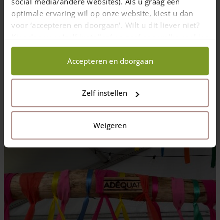
social media/andere websites). Als u graag een
optimale ervaring wil op onze website, kiest u dan
voor ‘accepteren en doorgaan'. Wilt u dit liever niet?
Kies dan voor ‘zelf instellen’ en geef aan welke cookies
wij wel mogen verzamelen.
Accepteren en doorgaan
Kastanje paal 120 cm lang, diam. 7-9 cm, gepunt, heemtuin
Zelf instellen
Weigeren