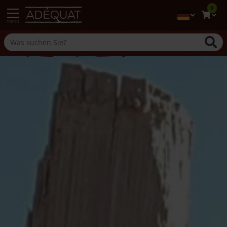
0
menu