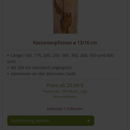
Produktseite
gewählt
werden
Kastanienpfosten ø 13/16 cm
Länge: 160, 175, 200, 250, 300, 350, 400, 500 und 600
(cm)
Ab 250 cm standard ungespitzt
Gemessen an der dünnsten Seite
Preis ab
20,00
€
Preise inkl. 19% MwSt., zzgl.
Versandkosten
Lieferzeit: 1-2 Wochen
Ausführung wählen
Dieses