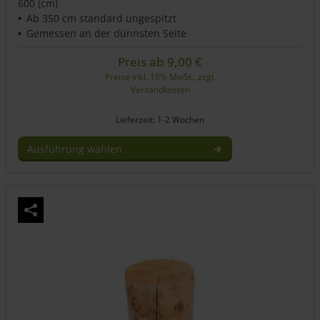
600 (cm)
Ab 350 cm standard ungespitzt
Gemessen an der dünnsten Seite
Preis ab
9,00
€
Preise inkl. 19% MwSt., zzgl.
Versandkosten
Lieferzeit: 1-2 Wochen
Ausführung wählen
Dieses
Produkt
weist
mehrere
Varianten
auf.
Die
Optionen
können
auf
der