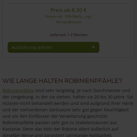
Preis ab
8,30
€
Preise inkl. 19% MwSt., zzgl.
Versandkosten
Lieferzeit: 1-2 Wochen
Ausführung wählen
Dieses
Produkt
weist
mehrere
Wie lange halten Robinienpfähle?
Varianten
auf.
Robinienpfähle
sind sehr langlebig. Je nach Durchmesser und
Die
der Umgebung, in der sie stehen, halten sie 20 bis 30 Jahre. Sie
Optionen
müssen nicht behandelt werden und sind aufgrund ihrer Härte
können
und der vorhandenen Gerbsäure sehr gut gegen Feuchtigkeit
auf
und vor den Einflüssen der Verwitterung geschützt.
der
Robinienpfähle passen sehr gut zu Staketenzäunen aus
Produktseite
Kastanie. Denn das Holz der Robinie altert äußerlich auf
gewählt
dieselbe Weise und garantiert jahrelange Haltbarkeit.