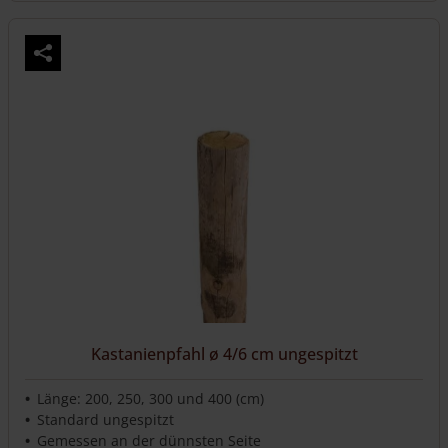
Produkt
weist
mehrere
Varianten
auf.
Die
Optionen
können
auf
der
Produktseite
gewählt
werden
Kastanienpfahl ø 4/6 cm ungespitzt
Länge: 200, 250, 300 und 400 (cm)
Standard ungespitzt
Gemessen an der dünnsten Seite