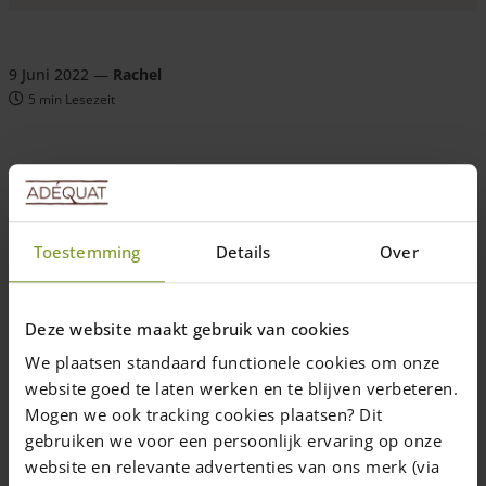
9 Juni 2022
—
Rachel
5 min Lesezeit
Das Holz der Edelkastanie (Castanea sativa) ist sehr dauerhaft.
Es gehört zur Dauerhaftigkeitsklasse 2, was bedeutet, dass das
Kernholz sogar nach 15 bis 25 Jahren im Boden noch immer
sehr gut ist.
Toestemming
Details
Over
Was bedeutet
Dauerhaftigkeitsklasse bei Holz?
Deze website maakt gebruik van cookies
Die Dauerhaftigkeitsklasse bei Holz gibt an, wie lange das Holz
We plaatsen standaard functionele cookies om onze
im Außenbereich der Witterung ohne Probleme standhält. Die
Haltbarkeit von Holz wird in 5 Dauerhaftigkeitsklassen
website goed te laten werken en te blijven verbeteren.
unterteilt: Klasse 1 bedeutet sehr dauerhaft, Klasse 5 ist nicht
Mogen we ook tracking cookies plaatsen? Dit
dauerhaft.
gebruiken we voor een persoonlijk ervaring op onze
website en relevante advertenties van ons merk (via
Was die Dauerhaftigkeitstabelle ausdrückt, ist die Resistenz des