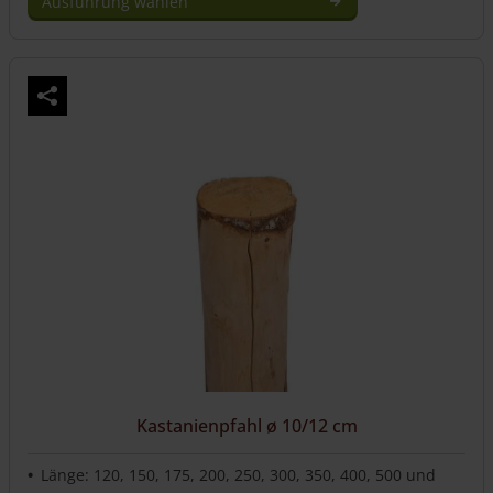
Ausführung wählen
Dieses
Produkt
weist
mehrere
Varianten
auf.
Die
Optionen
können
auf
der
Produktseite
gewählt
werden
Kastanienpfahl ø 10/12 cm
Länge: 120, 150, 175, 200, 250, 300, 350, 400, 500 und