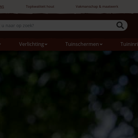
ws
Topkwaliteit hout
Vakmanschap & maatwerk
Verlichting
Tuinschermen
Tuininr