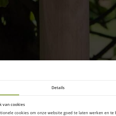
Details
uten tuinhek maken
et kastanjehout
k van cookies
tionele cookies om onze website goed te laten werken en te 