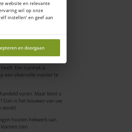
ze website en relevante
ervaring wil op onze
elf instellen’ en geef aan
epteren en doorgaan
waar u van droomt.
 heeft. Een tuinhek is
op een sfeervolle manier te
ehandeld vuren. Maar bent u
 is? Dan is het bouwen van uw
n denkt!
w eigen houten hekwerk van
 klanten zien.