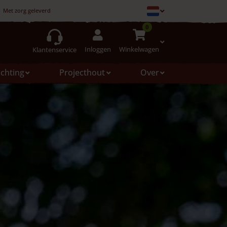
Met zorg geleverd
0
Inloggen
Winkelwagen
Klantenservice
ichting
Projecthout
Over