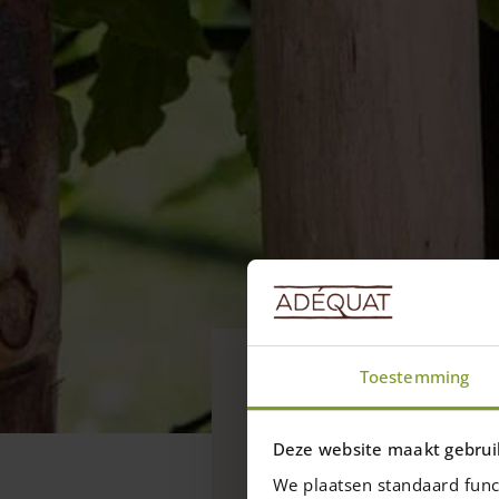
Blogs
Toestemming
Zelf een ho
duurzaam en stijlvol m
Deze website maakt gebrui
We plaatsen standaard func