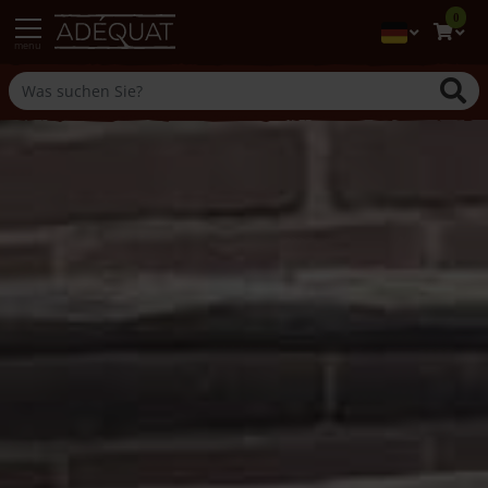
0
menu