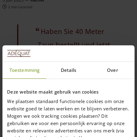
2 min Lesezeit
Haben Sie 40 Meter
Zaun bestellt und jetzt
3 Meter übrig? Es wäre
Toestemming
Details
Over
zu schade, um den
Rest wegzuwerfen... Es
Deze website maakt gebruik van cookies
gibt viele kreative
We plaatsen standaard functionele cookies om onze
website goed te laten werken en te blijven verbeteren.
Einsatzmöglichkeiten
Mogen we ook tracking cookies plaatsen? Dit
gebruiken we voor een persoonlijk ervaring op onze
für die Reststücke!
website en relevante advertenties van ons merk (via