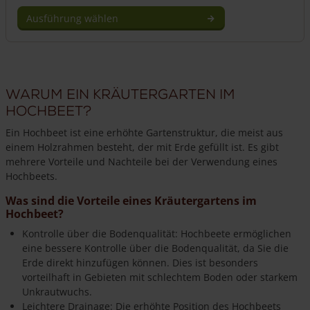
Ausführung wählen
Dieses
Produkt
weist
mehrere
Warum ein Kräutergarten im
Varianten
auf.
Hochbeet?
Die
Ein Hochbeet ist eine erhöhte Gartenstruktur, die meist aus
Optionen
einem Holzrahmen besteht, der mit Erde gefüllt ist. Es gibt
können
mehrere Vorteile und Nachteile bei der Verwendung eines
auf
Hochbeets.
der
Produktseite
Was sind die Vorteile eines Kräutergartens im
gewählt
Hochbeet?
werden
Kontrolle über die Bodenqualität: Hochbeete ermöglichen
eine bessere Kontrolle über die Bodenqualität, da Sie die
Erde direkt hinzufügen können. Dies ist besonders
vorteilhaft in Gebieten mit schlechtem Boden oder starkem
Unkrautwuchs.
Leichtere Drainage: Die erhöhte Position des Hochbeets