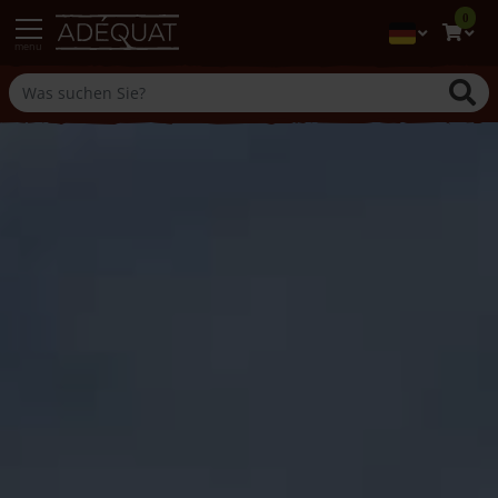
0
menu