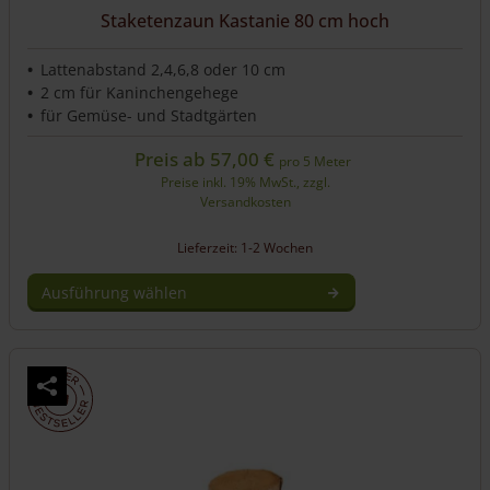
Staketenzaun Kastanie 80 cm hoch
Lattenabstand 2,4,6,8 oder 10 cm
2 cm für Kaninchengehege
für Gemüse- und Stadtgärten
Preis ab
57,00
€
pro 5 Meter
Preise inkl. 19% MwSt., zzgl.
Versandkosten
Lieferzeit: 1-2 Wochen
Ausführung wählen
Dieses
Produkt
weist
mehrere
Varianten
auf.
Die
Optionen