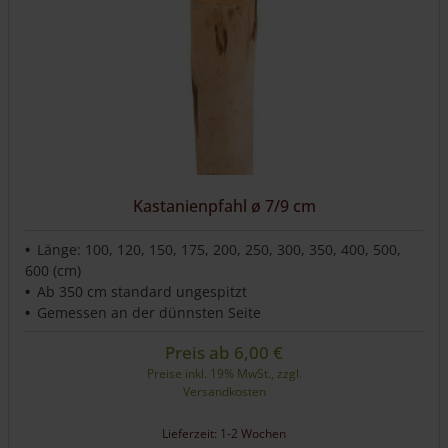
können
auf
der
Produktseite
gewählt
werden
Kastanienpfahl ø 7/9 cm
Länge: 100, 120, 150, 175, 200, 250, 300, 350, 400, 500,
600 (cm)
Ab 350 cm standard ungespitzt
Gemessen an der dünnsten Seite
Preis ab
6,00
€
Preise inkl. 19% MwSt., zzgl.
Versandkosten
Lieferzeit: 1-2 Wochen